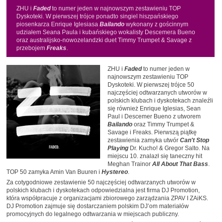
ZHU i
Faded
to numer jeden w najnowszym zestawieniu TOP
Dyskoteki. W pierwszej trójce ponadto singiel hiszpańskiego
piosenkarza Enrique Iglesiasa
Bailando
wykonany z gościnnym
udziałem Seana Paula i kubańskiego wokalisty Descemera Bueno
oraz australijsko-nowozelandzki duet Timmy Trumpet & Savage z
przebojem
Freaks
.
ZHU i
Faded
to numer jeden w
najnowszym zestawieniu TOP
Dyskoteki. W pierwszej trójce 50
najczęściej odtwarzanych utworów w
polskich klubach i dyskotekach znaleźli
się również Enrique Iglesias, Sean
Paul i Descemer Bueno z utworem
Bailando
oraz Timmy Trumpet &
Savage i Freaks. Pierwszą piątkę
zestawienia zamyka utwór
Can't Stop
Playing
Dr. Kucho! & Gregor Salto. Na
miejscu 10. znalazł się taneczny hit
Meghan Trainor
All About That Bass
.
TOP 50 zamyka Amin Van Buuren i
Hystereo
.
Za cotygodniowe zestawienie 50 najczęściej odtwarzanych utworów w
polskich klubach i dyskotekach odpowiedzialna jest firma DJ Promotion,
która współpracuje z organizacjami zbiorowego zarządzania ZPAV I ZAiKS.
DJ Promotion zajmuje się dostarczaniem polskim DJ’om materiałów
promocyjnych do legalnego odtwarzania w miejscach publiczny.