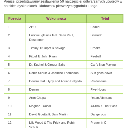
Poniżej przedstawiamy zestawienia 50 najczęściej odtwarzanych utworów w
polskich dyskotekach i klubach w pierwszym tygodniu lutego.
Pozycja
Wykonawca
Tytuł
1
ZHU
Faded
2
Enrique Iglesias feat. Sean Paul,
Bailando
Descemer
3
Timmy Trumpet & Savage
Freaks
4
Pitbull ft. John Ryan
Fireball
5
Dr. Kucho! & Gregor Salto
Can't Stop Playing
6
Robin Schulz & Jasmine Thompson
Sun goes down
7
Deorro feat. Dycy and Adrian Delgado
Perdoname
8
Deorro
Five Hours
9
Aron Chupa
I'm an Albatraoz
10
Meghan Trainor
All About That Bass
11
David Guetta ft. Sam Martin
Dangerous
12
Lilly Wood & The Prick and Robin
Prayer in C
Schulz