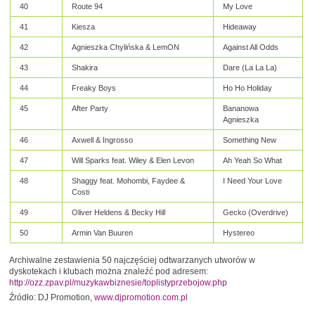
40
Route 94
My Love
41
Kiesza
Hideaway
42
Agnieszka Chylińska & LemON
Against All Odds
43
Shakira
Dare (La La La)
44
Freaky Boys
Ho Ho Holiday
45
After Party
Bananowa
Agnieszka
46
Axwell & Ingrosso
Something New
47
Will Sparks feat. Wiley & Elen Levon
Ah Yeah So What
48
Shaggy feat. Mohombi, Faydee &
I Need Your Love
Costi
49
Oliver Heldens & Becky Hill
Gecko (Overdrive)
50
Armin Van Buuren
Hystereo
Archiwalne zestawienia 50 najczęściej odtwarzanych utworów w
dyskotekach i klubach można znaleźć pod adresem:
http://ozz.zpav.pl/muzykawbiznesie/toplistyprzebojow.php
Źródło: DJ Promotion,
www.djpromotion.com.pl