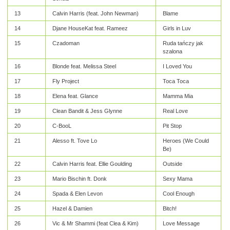
13
Calvin Harris (feat. John Newman)
Blame
14
Djane HouseKat feat. Rameez
Girls in Luv
15
Czadoman
Ruda tańczy jak
szalona
16
Blonde feat. Melissa Steel
I Loved You
17
Fly Project
Toca Toca
18
Elena feat. Glance
Mamma Mia
19
Clean Bandit & Jess Glynne
Real Love
20
C-BooL
Pit Stop
21
Alesso ft. Tove Lo
Heroes (We Could
Be)
22
Calvin Harris feat. Ellie Goulding
Outside
23
Mario Bischin ft. Donk
Sexy Mama
24
Spada & Elen Levon
Cool Enough
25
Hazel & Damien
Bitch!
26
Vic & Mr Shammi (feat Clea & Kim)
Love Message