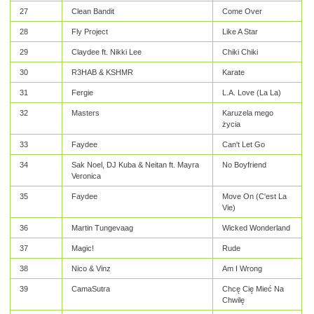
27
Clean Bandit
Come Over
28
Fly Project
Like A Star
29
Claydee ft. Nikki Lee
Chiki Chiki
30
R3HAB & KSHMR
Karate
31
Fergie
L.A. Love (La La)
32
Masters
Karuzela mego
życia
33
Faydee
Can't Let Go
34
Sak Noel, DJ Kuba & Neitan ft. Mayra
No Boyfriend
Veronica
35
Faydee
Move On (C'est La
Vie)
36
Martin Tungevaag
Wicked Wonderland
37
Magic!
Rude
38
Nico & Vinz
Am I Wrong
39
CamaSutra
Chcę Cię Mieć Na
Chwilę