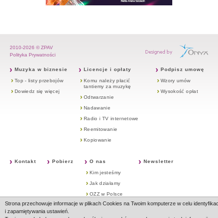
2010-2026 © ZPAV
Polityka Prywatności
Muzyka w biznesie
Licencje i opłaty
Podpisz umowę
Top - listy przebojów
Komu należy płacić
Wzory umów
tantiemy za muzykę
Dowiedz się więcej
Wysokość opłat
Odtwarzanie
Nadawanie
Radio i TV internetowe
Reemitowanie
Kopiowanie
Kontakt
Pobierz
O nas
Newsletter
Kim jesteśmy
Jak działamy
OZZ w Polsce
Strona przechowuje informacje w plikach Cookies na Twoim komputerze w celu identyfikac
OZZ na Świecie
i zapamiętywania ustawień.