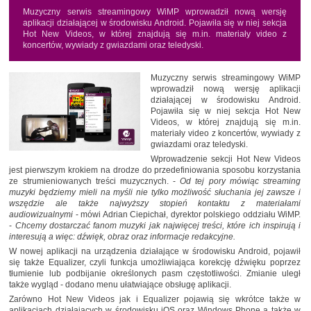
Muzyczny serwis streamingowy WiMP wprowadził nową wersję
aplikacji działającej w środowisku Android. Pojawiła się w niej sekcja
Hot New Videos, w której znajdują się m.in. materiały video z
koncertów, wywiady z gwiazdami oraz teledyski.
Muzyczny serwis streamingowy WiMP
wprowadził nową wersję aplikacji
działającej w środowisku Android.
Pojawiła się w niej sekcja Hot New
Videos, w której znajdują się m.in.
materiały video z koncertów, wywiady z
gwiazdami oraz teledyski.
Wprowadzenie sekcji Hot New Videos
jest pierwszym krokiem na drodze do przedefiniowania sposobu korzystania
ze strumieniowanych treści muzycznych. -
Od tej pory mówiąc streaming
muzyki będziemy mieli na myśli nie tylko możliwość słuchania jej zawsze i
wszędzie ale także najwyższy stopień kontaktu z materiałami
audiowizualnymi
- mówi Adrian Ciepichał, dyrektor polskiego oddziału WiMP.
-
Chcemy dostarczać fanom muzyki jak najwięcej treści, które ich inspirują i
interesują a więc: dźwięk, obraz oraz informacje redakcyjne.
W nowej aplikacji na urządzenia działające w środowisku Android, pojawił
się także Equalizer, czyli funkcja umożliwiająca korekcję dźwięku poprzez
tłumienie lub podbijanie określonych pasm częstotliwości. Zmianie uległ
także wygląd - dodano menu ułatwiające obsługę aplikacji.
Zarówno Hot New Videos jak i Equalizer pojawią się wkrótce także w
aplikacjach działających w środowisku iOS oraz Windows Phone a także w