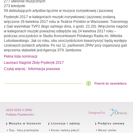
277 utworów muzycznych
273 teledyski
59 debiutujących artystów łącznie w muzyce rozrywkowej i jazzowej
Fryderyki 2017 w kategoriach muzyki rozrywkowej i jazzowej zostaną
wręczone 26 kwietnia 2017 roku w Teatrze Polskim w Warszawie. Transmisję
z Gali wyemituje TVP2 (tego samego dnia, o godz. 22.20). Wręczenie nagród
w kategoriach muzyki poważnej odbędzie się 24 kwietnia 2017 roku –
podczas uroczystości w Studiu Koncertowym Polskiego Radia im. Witolda
Lutosławskiego. Jak co roku, obu uroczystościom towarzyszyć będą występy
czołowych polskich artystów. Po raz 11. partnerem ZPAV przy organizacji gali
wręczenia statuetek jest Agencja STX Jamboree.
Pełna lista nominacji
Laureaci Nagród Złoty Fryderyk 2017
Czytaj więcej - Informacja prasowa
Powrót do newslettera
2010-2026 © ZPAV
Polityka Prywatności
Muzyka w biznesie
Licencje i opłaty
Podpisz umowę
Top - listy przebojów
Komu należy płacić
Wzory umów