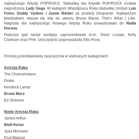
najlepszego Artysty POP/ROCK. Statuetką dla Artystki POP/ROCK została
nagrodzona
Lady Gaga
. W kategorii Współpraca Roku statuetkę zdobyli
Luis
Fonsi, Daddy Yankee i Justin Bieber
za przebój
Despacito
. Najlepszym
teledyskiem okazał się klip do utworu Bruna Marsa
That’s What I Like
.
Nagroda dla najlepszego Nowego Artysty Roku powędrowała do
Nialla
Horana
.
Podczas gali swoje występy zaprezentowali m.in.: Demi Lovato, Kelly
Clarkson oraz P!nk. Uroczystość poprowadziła Ellis Ross.
Poniżej przedstawiamy zwycięzców w wybranych kategoriach:
Artysta Roku
The Chainsmokers
Drake
Kendrick Lamar
Bruno Mars
Ed Sheeran
Nowy Artysta Roku
James Arthur
Niall Horan
Julia Michaels
Post Malone