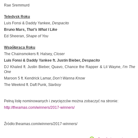
Rae Sremmurd
Teledysk Roku
Luis Fonsi & Daddy Yankee,
Despacito
Bruno Mars,
That’s What I Like
Ed Sheeran,
Shape of You
Współpraca Roku
The Chainsmokers ft. Halsey,
Closer
Luis Fonsi & Daddy Yankee ft. Justin Bieber,
Despacito
DJ Khaled ft. Justin Bieber, Quavo, Chance the Rapper & Lil Wayne,
I’m The
One
Maroon 5 ft. Kendrick Lamar,
Don’t Wanna Know
The Weeknd ft. Daft Punk,
Starboy
Pełną listę nominowanych i zwycięzców można zobaczyć na stronie:
http://theamas.com/winners/2017-winners/
Źródło:theamas.com/winners/2017-winners/