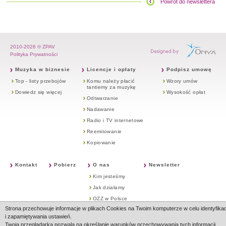
Powrót do newslettera
2010-2026 © ZPAV
Polityka Prywatności
Muzyka w biznesie
Licencje i opłaty
Podpisz umowę
Top - listy przebojów
Komu należy płacić
Wzory umów
tantiemy za muzykę
Dowiedz się więcej
Wysokość opłat
Odtwarzanie
Nadawanie
Radio i TV internetowe
Reemitowanie
Kopiowanie
Kontakt
Pobierz
O nas
Newsletter
Kim jesteśmy
Jak działamy
OZZ w Polsce
Strona przechowuje informacje w plikach Cookies na Twoim komputerze w celu identyfikac
OZZ na Świecie
i zapamiętywania ustawień.
Twoja przeglądarka pozwala na określanie warunków przechowywania tych informacji.